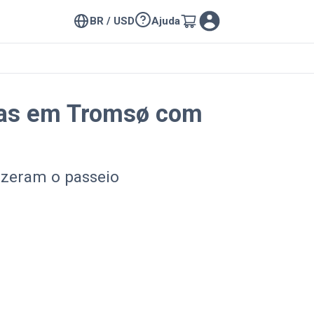
BR / USD
Ajuda
eias em Tromsø com
izeram o passeio