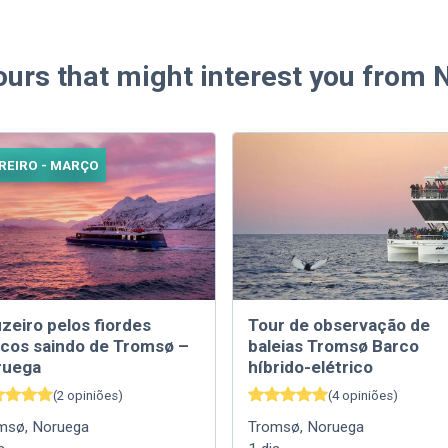
ours that might interest you from
REIRO - MARÇO
zeiro pelos fiordes
Tour de observação de
icos saindo de Tromsø –
baleias Tromsø Barco
ruega
híbrido-elétrico
(
2
opiniões
)
(
4
opiniões
)
msø
,
Noruega
Tromsø
,
Noruega