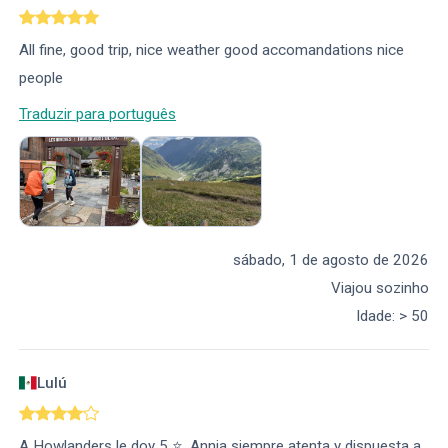
All fine, good trip, nice weather good accomandations nice
people
Traduzir para português
sábado, 1 de agosto de 2026
Viajou sozinho
Idade
:
> 50
Lulú
A Howlanders le doy 5 ⭐️. Annia siempre atenta y dispuesta a