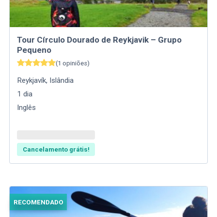
Tour Círculo Dourado de Reykjavik – Grupo
Pequeno
(
1
opiniões
)
Reykjavík
,
Islândia
1
dia
Inglês
Cancelamento grátis!
RECOMENDADO