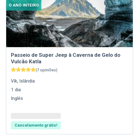
O ANO INTEIRO
Passeio de Super Jeep à Caverna de Gelo do
Vulcão Katla
(
7
opiniões
)
Vík
,
Islândia
1
dia
Inglês
Cancelamento grátis!