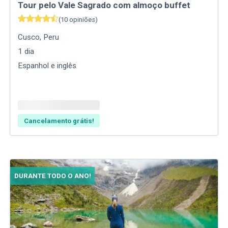
Tour pelo Vale Sagrado com almoço buffet
(
10
opiniões
)
Cusco
,
Peru
1
dia
Espanhol e inglês
Cancelamento grátis!
DURANTE TODO O ANO!