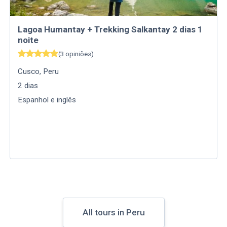
Lagoa Humantay + Trekking Salkantay 2 dias 1
noite
(
3
opiniões
)
Cusco
,
Peru
2
dias
Espanhol e inglês
All tours in Peru