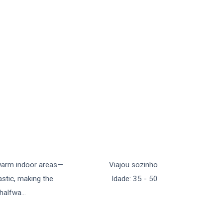
 warm indoor areas—
Viajou sozinho
stic, making the
Idade
:
35 - 50
 halfwa
...