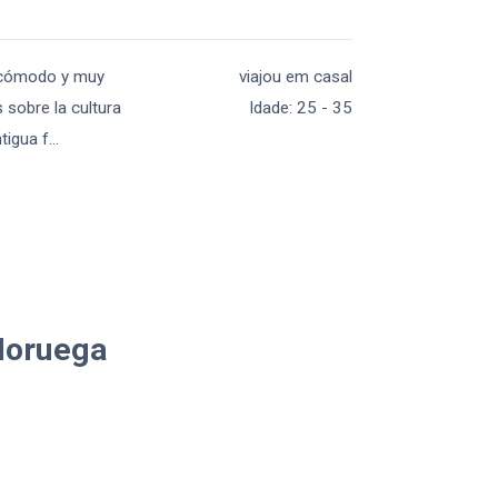
, cómodo y muy
viajou em casal
 sobre la cultura
Idade
:
25 - 35
tigua f
...
 Noruega