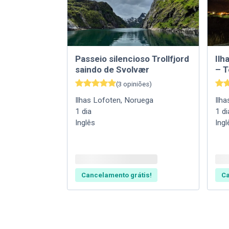
Passeio silencioso Trollfjord
Ilh
saindo de Svolvær
– T
(
3
opiniões
)
Ilhas Lofoten
,
Noruega
Ilh
1
dia
1
di
Inglês
Ingl
Cancelamento grátis!
Ca