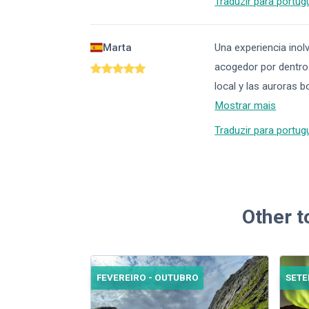
Traduzir para portug
Marta
Una experiencia ino
acogedor por dentro.
local y las auroras b
Mostrar mais
Traduzir para portug
Other t
FEVEREIRO - OUTUBRO
SET