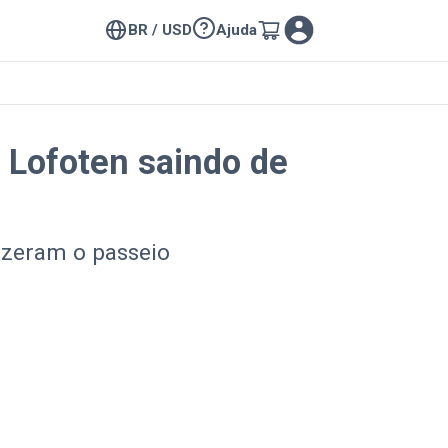
BR / USD
Ajuda
 Lofoten saindo de
izeram o passeio