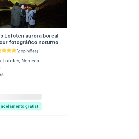
as Lofoten aurora boreal
our fotográfico noturno
(
2
opiniões
)
as Lofoten
,
Noruega
a
ês
ncelamento grátis!