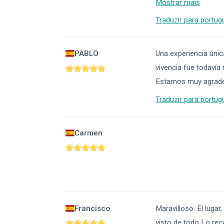
Mostrar mais
Traduzir para portug
PABLO
Una experiencia únic
vivencia fue todavía
Estamos muy agrade
Traduzir para portug
Carmen
Francisco
Maravilloso. El lugar
visto de todo Lo r