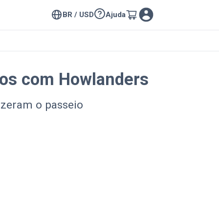
BR / USD
Ajuda
itos com Howlanders
izeram o passeio