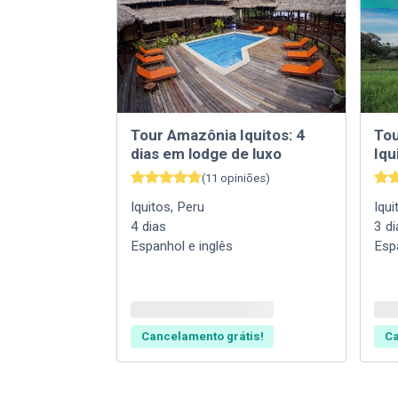
Tour Amazônia Iquitos: 4
Tou
dias em lodge de luxo
Iqu
(
11
opiniões
)
Iquitos
,
Peru
Iqui
4
dias
3
di
Espanhol e inglês
Esp
Cancelamento grátis!
Ca