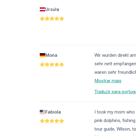
Ursula
Mona
Wir wurden direkt am
sehr nett empfangen
waren sehr freundlic
Mostrar mais
Traduzir para portug
Fabiola
I took my mom who w
pink dolphins, fishin
tour guide, Wilson, t