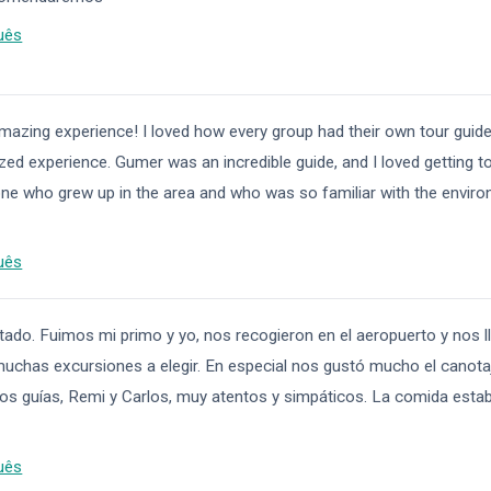
uês
azing experience! I loved how every group had their own tour guide
lized experience. Gumer was an incredible guide, and I loved getting 
 who grew up in the area and who was so familiar with the envir
uês
tado. Fuimos mi primo y yo, nos recogieron en el aeropuerto y nos ll
 muchas excursiones a elegir. En especial nos gustó mucho el canot
,Los guías, Remi y Carlos, muy atentos y simpáticos. La comida esta
uês