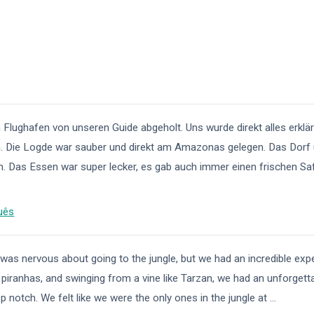
 Flughafen von unseren Guide abgeholt. Uns wurde direkt alles erklä
. Die Logde war sauber und direkt am Amazonas gelegen. Das Dorf
h. Das Essen war super lecker, es gab auch immer einen frischen Sa
uês
as nervous about going to the jungle, but we had an incredible exp
g piranhas, and swinging from a vine like Tarzan, we had an unforgett
op notch. We felt like we were the only ones in the jungle at
...