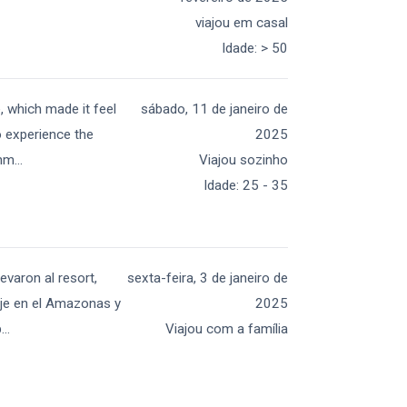
viajou em casal
Idade
:
> 50
, which made it feel
sábado, 11 de janeiro de
to experience the
2025
onm
...
Viajou sozinho
Idade
:
25 - 35
evaron al resort,
sexta-feira, 3 de janeiro de
aje en el Amazonas y
2025
b
...
Viajou com a família