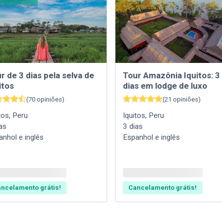
r de 3 dias pela selva de
Tour Amazônia Iquitos: 3
itos
dias em lodge de luxo
(
70
opiniões
)
(
21
opiniões
)
tos
,
Peru
Iquitos
,
Peru
as
3
dias
anhol e inglês
Espanhol e inglês
ncelamento grátis!
Cancelamento grátis!