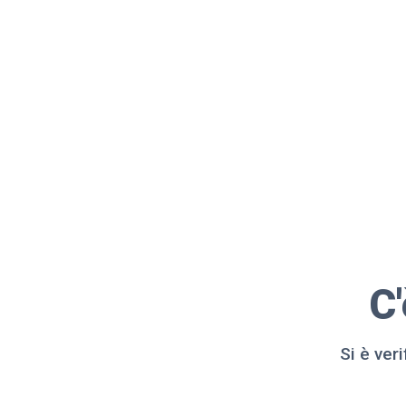
C
Si è ver