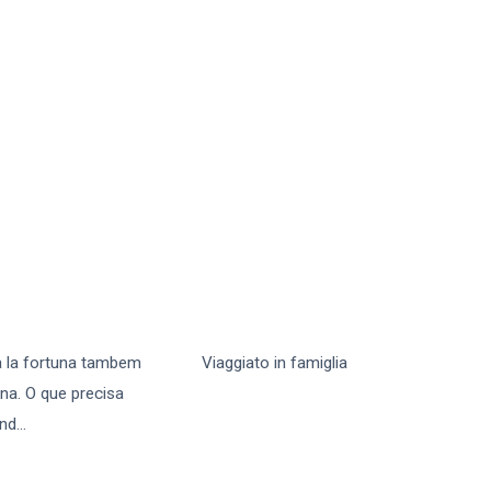
ra la fortuna tambem
Viaggiato in famiglia
ena. O que precisa
end
...