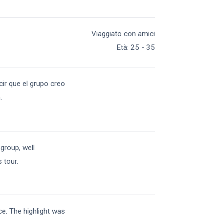
Viaggiato con amici
Età
:
25 - 35
cir que el grupo creo
.
group, well
 tour.
ce. The highlight was