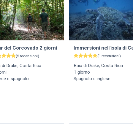
r del Corcovado 2 giorni
Immersioni nell'isola di C
(
5
recensioni
)
(
3
recensioni
)
 di Drake
,
Costa Rica
Baia di Drake
,
Costa Rica
orni
1
giorno
lese e spagnolo
Spagnolo e inglese