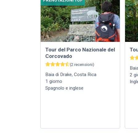
PRENOTAZIONI TOP
Tour del Parco Nazionale del
Tou
Corcovado
(
2
recensioni
)
Baia
Baia di Drake
,
Costa Rica
2
gi
1
giorno
Ing
Spagnolo e inglese