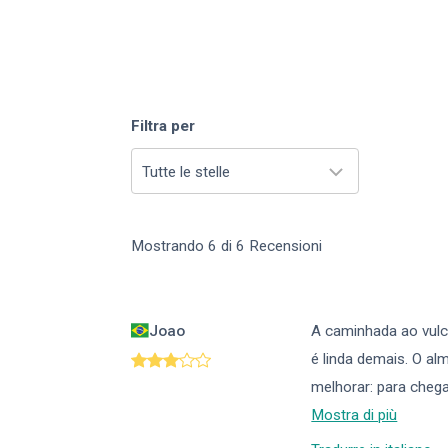
Filtra per
Tutte le stelle
Mostrando
6
di
6
Recensioni
Joao
A caminhada ao vulcao
é linda demais. O al
melhorar: para che
Mostra di più