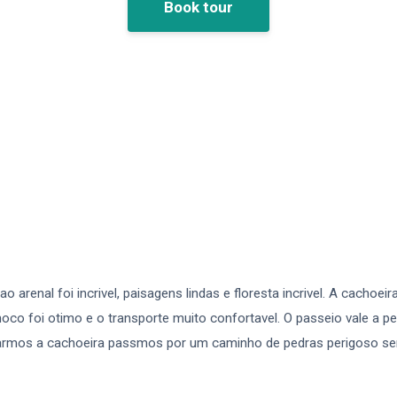
Book tour
 arenal foi incrivel, paisagens lindas e floresta incrivel. A cachoei
moco foi otimo e o transporte muito confortavel. O passeio vale a p
garmos a cachoeira passmos por um caminho de pedras perigoso s