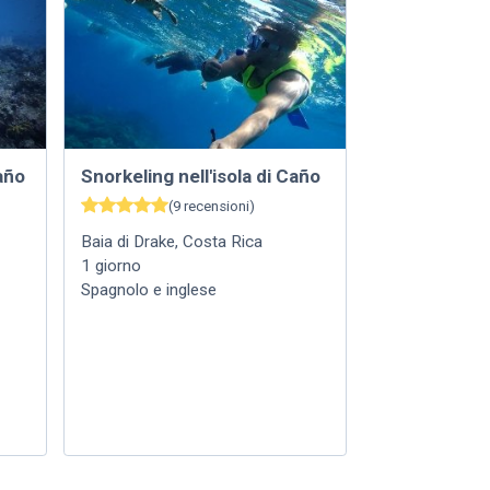
año
Snorkeling nell'isola di Caño
(
9
recensioni
)
Baia di Drake
,
Costa Rica
1
giorno
Spagnolo e inglese