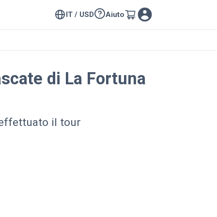
IT / USD
Aiuto
ascate di La Fortuna
ffettuato il tour