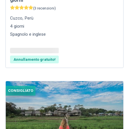
giorni
(
3
recensioni
)
Cuzco
,
Perù
4
giorni
Spagnolo e inglese
Annullamento gratuito!
CONSIGLIATO