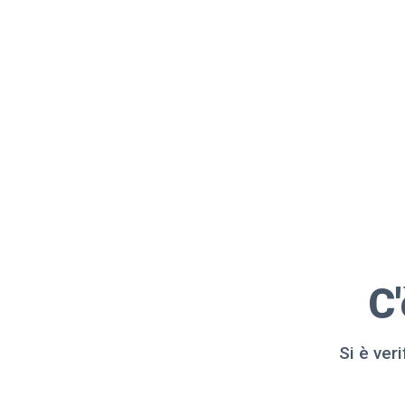
C
Si è ver