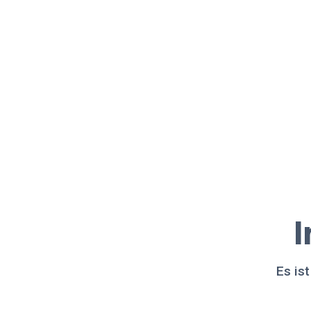
I
Es is