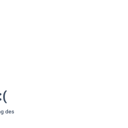
:(
ng des