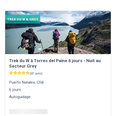
TREK DU W & GREY
Trek du W à Torres del Paine 6 jours - Nuit au
Secteur Grey
(
41
avis
)
Puerto Natales
,
Chili
6
jours
Autoguidage