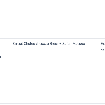
Circuit Chutes d'Iguazu Brésil + Safari Macuco
Ex
de
n -