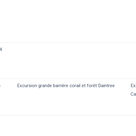
 4
s
Excursion grande barrière corail​ et forêt Daintree
Ex
Ca