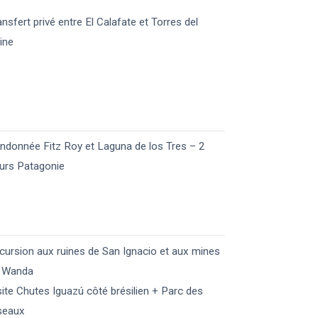
ansfert privé entre El Calafate et Torres del
ine
ndonnée Fitz Roy et Laguna de los Tres – 2
urs Patagonie
cursion aux ruines de San Ignacio et aux mines
 Wanda
site Chutes Iguazú côté brésilien + Parc des
seaux