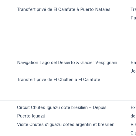
Transfert privé de El Calafate à Puerto Natales
Tr
Pa
Navigation Lago del Desierto & Glacier Vespignani
Ra
Jo
Transfert privé de El Chaltén à El Calafate
Circuit Chutes Iguazú côté brésilien – Depuis
Ex
Puerto Iguazú
de
Visite Chutes d’Iguazú côtés argentin et brésilien
Vi
Oi