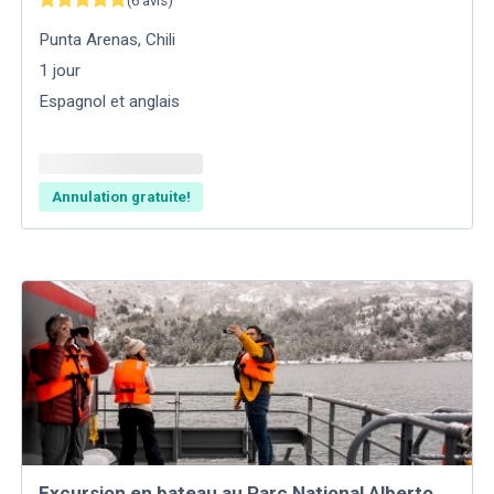
(
6
avis
)
Punta Arenas
,
Chili
1
jour
Espagnol et anglais
Annulation gratuite!
Excursion en bateau au Parc National Alberto