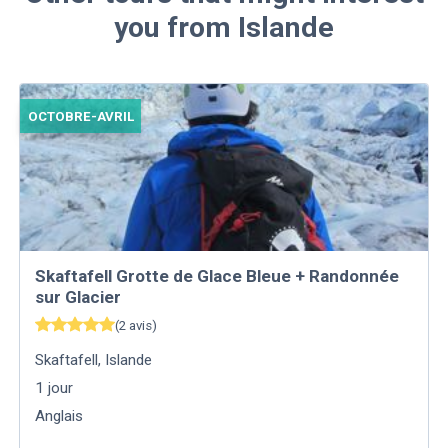
you from Islande
OCTOBRE-AVRIL
Skaftafell Grotte de Glace Bleue + Randonnée
sur Glacier
(
2
avis
)
Skaftafell
,
Islande
1
jour
Anglais