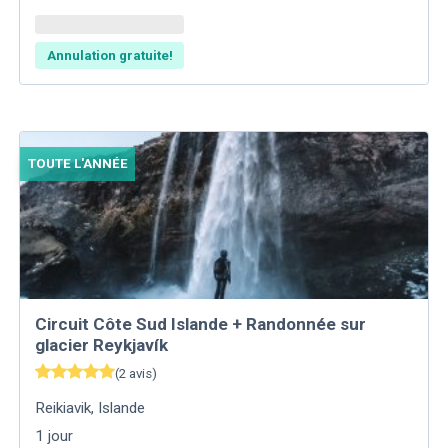
Annulation gratuite!
TOUTE L'ANNÉE
Circuit Côte Sud Islande + Randonnée sur
glacier Reykjavík
(
2
avis
)
Reikiavik
,
Islande
1
jour