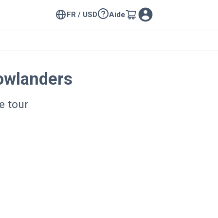
FR / USD
Aide
owlanders
e tour