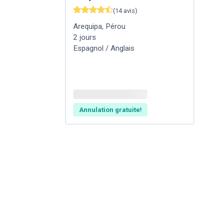
(
14
avis
)
Arequipa
,
Pérou
2
jours
Espagnol / Anglais
Annulation gratuite!