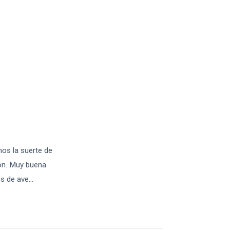
os la suerte de
ñón. Muy buena
es de ave
...