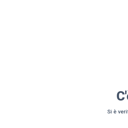
C
Si è ver