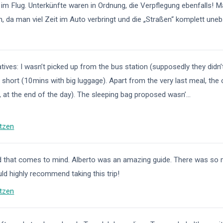
 im Flug. Unterkünfte waren in Ordnung, die Verpflegung ebenfalls! M
 da man viel Zeit im Auto verbringt und die „Straßen“ komplett uneb
egatives: I wasn’t picked up from the bus station (supposedly they didn’
is short (10mins with big luggage). Apart from the very last meal, th
s, at the end of the day). The sleeping bag proposed wasn’
...
tzen
rd that comes to mind. Alberto was an amazing guide. There was so
uld highly recommend taking this trip!
tzen