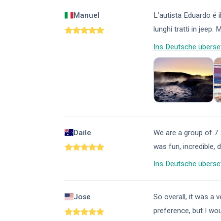
Manuel
L’autista Eduardo é i
lunghi tratti in jeep. 
Ins Deutsche überse
Daile
We are a group of 7 
was fun, incredible, 
Ins Deutsche überse
Jose
So overall, it was a
preference, but I wo