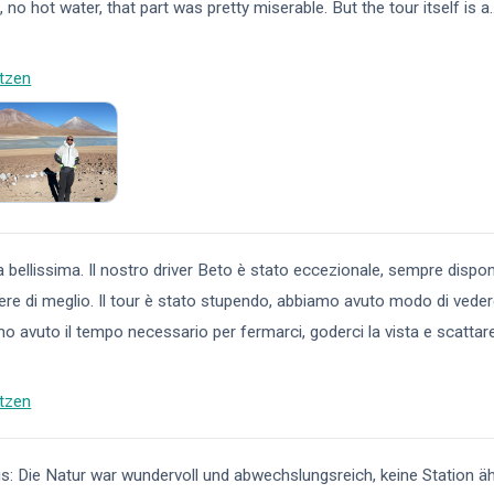
 no hot water, that part was pretty miserable. But the tour itself is a
.
tzen
 bellissima. Il nostro driver Beto è stato eccezionale, sempre disponi
e di meglio. Il tour è stato stupendo, abbiamo avuto modo di vede
mo avuto il tempo necessario per fermarci, goderci la vista e scattar
tzen
s: Die Natur war wundervoll und abwechslungsreich, keine Station äh