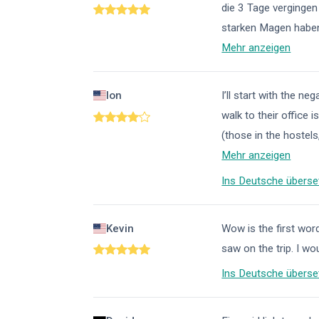
die 3 Tage vergingen
starken Magen haben,
Mehr anzeigen
Ion
I’ll start with the n
walk to their office 
(those in the hostel
Mehr anzeigen
Ins Deutsche überse
Kevin
Wow is the first wo
saw on the trip. I wo
Ins Deutsche überse