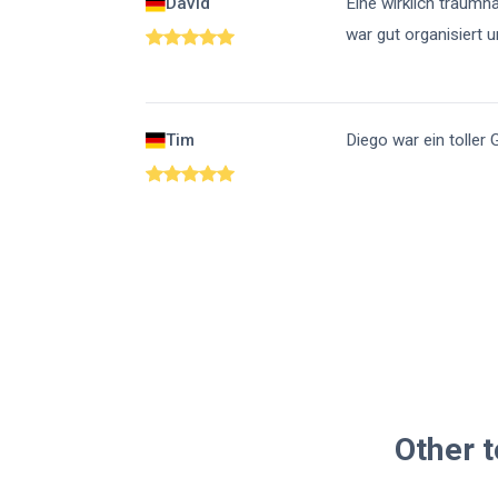
David
Eine wirklich traumh
war gut organisiert 
Tim
Diego war ein toller
Other t