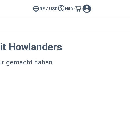
DE / USD
Hilfe
it Howlanders
our gemacht haben