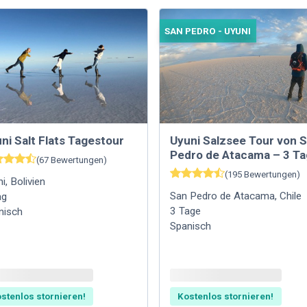
SAN PEDRO - UYUNI
ni Salt Flats Tagestour
Uyuni Salzsee Tour von 
Pedro de Atacama – 3 T
(
67
Bewertungen
)
(
195
Bewertungen
)
ni
,
Bolivien
San Pedro de Atacama
,
Chile
ag
3
Tage
nisch
Spanisch
stenlos stornieren!
Kostenlos stornieren!