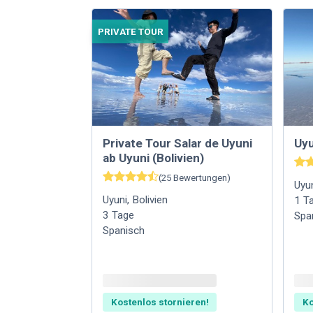
PRIVATE TOUR
Private Tour Salar de Uyuni
Uyu
ab Uyuni (Bolivien)
(
25
Bewertungen
)
Uyu
Uyuni
,
Bolivien
1
T
3
Tage
Spa
Spanisch
Kostenlos stornieren!
Ko