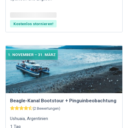
Kostenlos stornieren!
1. NOVEMBER – 31. MÄRZ
Beagle-Kanal Bootstour + Pinguinbeobachtung
(
2
Bewertungen
)
Ushuaia
,
Argentinien
1
Tag