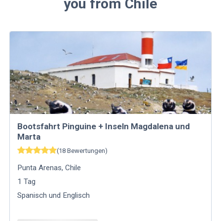
you from Chile
Bootsfahrt Pinguine + Inseln Magdalena und
Marta
(
18
Bewertungen
)
Punta Arenas
,
Chile
1
Tag
Spanisch und Englisch