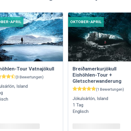
BER-APRIL
OKTOBER-APRIL
höhlen-Tour Vatnajökull
Breiðamerkurjökull
Eishöhlen-Tour +
(
3
Bewertungen
)
Gletscherwanderung
ulsárlón
,
Island
(
1
Bewertungen
)
ag
Jökulsárlón
,
Island
lisch
1
Tag
Englisch