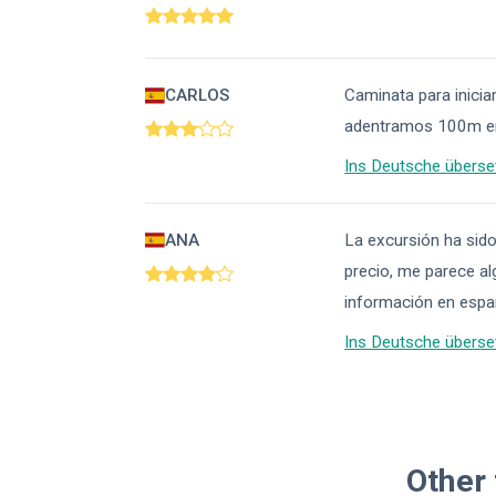
CARLOS
Caminata para inicia
adentramos 100m en 
Ins Deutsche überse
ANA
La excursión ha sido
precio, me parece al
información en españ
Ins Deutsche überse
Other 