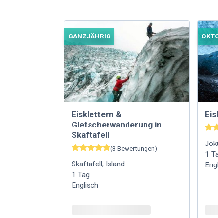
GANZJÄHRIG
OKTO
Eisklettern &
Eis
Gletscherwanderung in
Skaftafell
Jök
(
3
Bewertungen
)
1
T
Skaftafell
,
Island
Eng
1
Tag
Englisch