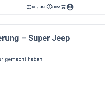
DE / USD
Hilfe
erung – Super Jeep
our gemacht haben