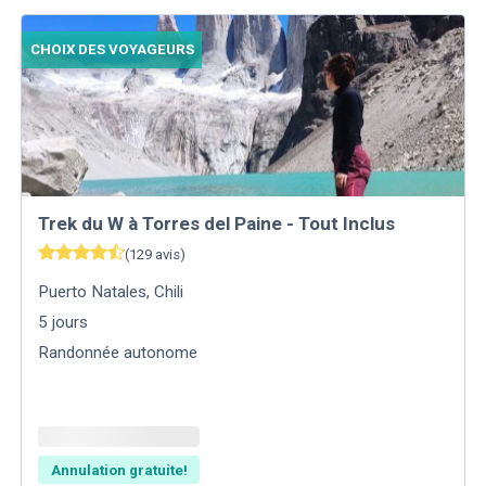
CHOIX DES VOYAGEURS
Trek du W à Torres del Paine - Tout Inclus
(
129
avis
)
Puerto Natales
,
Chili
5
jours
Randonnée autonome
Annulation gratuite!