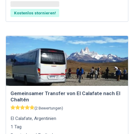
Kostenlos stornieren!
Gemeinsamer Transfer von El Calafate nach El
Chaltén
(
2
Bewertungen
)
El Calafate
,
Argentinien
1
Tag