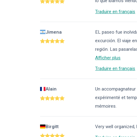
lo que íbamos viend
Traduire en français
Jimena
EL paseo fue inolvid
excurción. El viaje 
región. Las pasarelas
Afficher plus
Traduire en français
Alain
Un accompagnateur tr
expérimenté et tempé
mémoires.
Birgitt
Very well organized, 