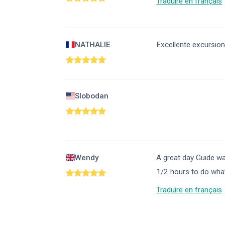
Traduire en français
NATHALIE
Excellente excursion
Slobodan
Wendy
A great day Guide wa
1/2 hours to do what
Traduire en français