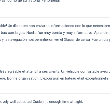
o así como de su historia. Fenomenal
able! Un día antes nos enviaron informaciones con lo que necesitam
en bus con la guía Noelia fue muy bonito y muy informativo. Aprend
 y la navegación nos permitieron ver el Glaciar de cerca. Fue un día 
ès agréable et attentif à ses clients. Un véhicule confortable avec
ré. Bonne organisation. L'excursion en bateau était exceptionnelle 
lovely well educated Guide[in] , enough time at sight,