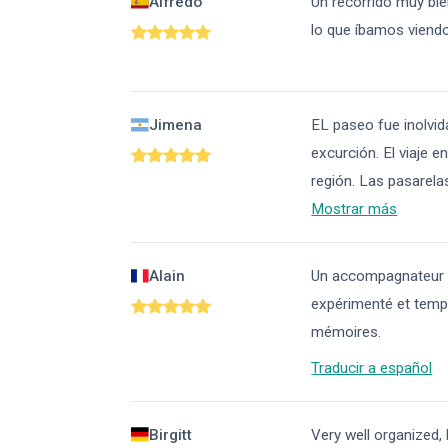
Alfredo
Un recorrido muy bi
lo que íbamos viend
Jimena
EL paseo fue inolvid
excurción. El viaje 
región. Las pasarelas
Mostrar más
Alain
Un accompagnateur tr
expérimenté et tempé
mémoires.
Traducir a español
Birgitt
Very well organized, 