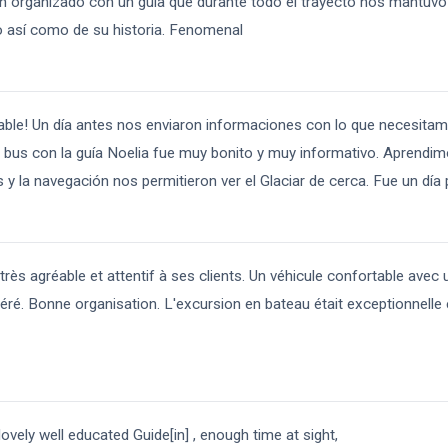
en organizado con un guía que durante todo el trayecto nos mantuv
o así como de su historia. Fenomenal
able! Un día antes nos enviaron informaciones con lo que necesitam
en bus con la guía Noelia fue muy bonito y muy informativo. Aprend
 y la navegación nos permitieron ver el Glaciar de cerca. Fue un día 
ès agréable et attentif à ses clients. Un véhicule confortable avec
ré. Bonne organisation. L'excursion en bateau était exceptionnelle 
lovely well educated Guide[in] , enough time at sight,