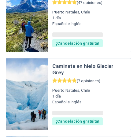
(
47
opiniones
)
Puerto Natales
,
Chile
1
día
Español e inglés
¡Cancelación gratuita!
Caminata en hielo Glaciar
Grey
(
7
opiniones
)
Puerto Natales
,
Chile
1
día
Español e inglés
¡Cancelación gratuita!