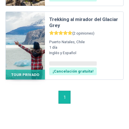
Trekking al mirador del Glaciar
Grey
(
2
opiniones
)
Puerto Natales
,
Chile
1
día
Inglés y Español
¡Cancelación gratuita!
TOUR PRIVADO
1