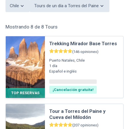
Chile
Tours de un día a Torres del Paine
Mostrando
8
de
8
Tours
Trekking Mirador Base Torres
(
146
opiniones
)
Puerto Natales
,
Chile
1
día
Español e inglés
¡Cancelación gratuita!
TOP RESERVAS
Tour a Torres del Paine y
Cueva del Milodón
(
207
opiniones
)