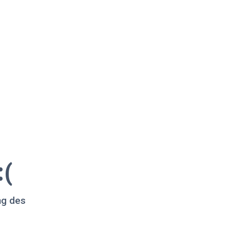
:(
ng des