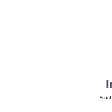
I
Es is