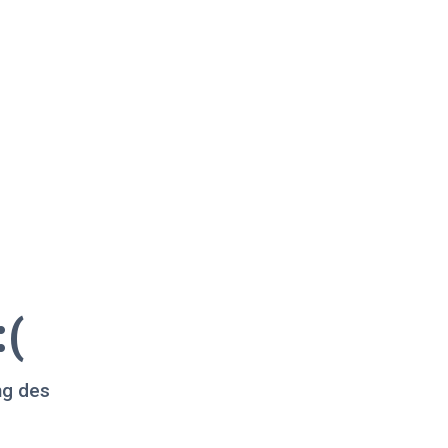
:(
ng des