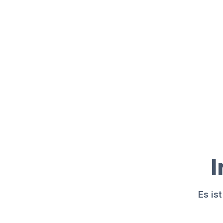
I
Es is