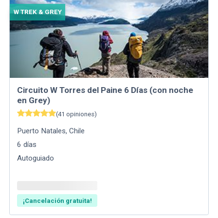
W TREK & GREY
Circuito W Torres del Paine 6 Días (con noche
en Grey)
(
41
opiniones
)
Puerto Natales
,
Chile
6
días
Autoguiado
¡Cancelación gratuita!