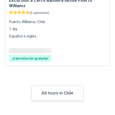
Excursión a Cerro Bandera desde Puerto
Williams
(
2
opiniones
)
Puerto Williams
,
Chile
1
día
Español e inglés
¡Cancelación gratuita!
All tours in Chile