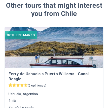
Other tours that might interest
you from Chile
OCTUBRE-MARZO
Ferry de Ushuaia a Puerto Williams - Canal
Beagle
(
6
opiniones
)
Ushuaia
,
Argentina
1
día
Español e inglés