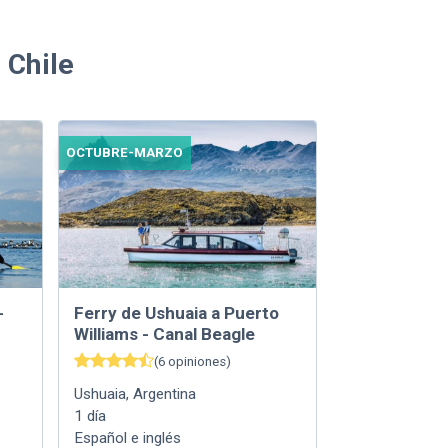
 Chile
OCTUBRE-MARZO
-
Ferry de Ushuaia a Puerto
Williams - Canal Beagle
(
6
opiniones
)
Ushuaia
,
Argentina
1
día
Español e inglés