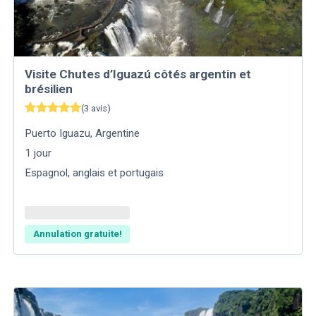
Visite Chutes d’Iguazú côtés argentin et
brésilien
(
3
avis
)
Puerto Iguazu
,
Argentine
1
jour
Espagnol, anglais et portugais
Annulation gratuite!