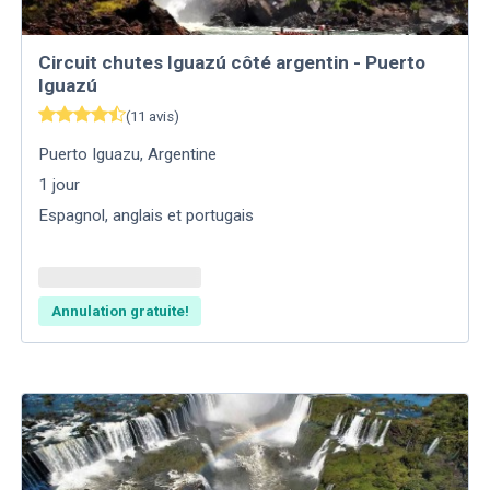
Circuit chutes Iguazú côté argentin - Puerto
Iguazú
(
11
avis
)
Puerto Iguazu
,
Argentine
1
jour
Espagnol, anglais et portugais
Annulation gratuite!