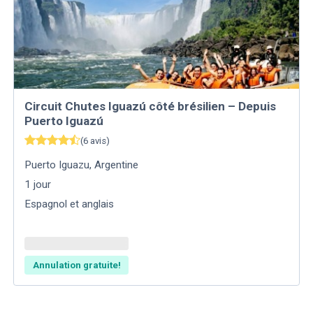
Circuit Chutes Iguazú côté brésilien – Depuis
Puerto Iguazú
(
6
avis
)
Puerto Iguazu
,
Argentine
1
jour
Espagnol et anglais
Annulation gratuite!