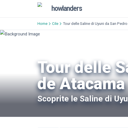
howlanders
Home
Cile
Tour delle Saline di Uyuni da San Pedr
Tour delle S
de Atacama
Scoprite le Saline di U