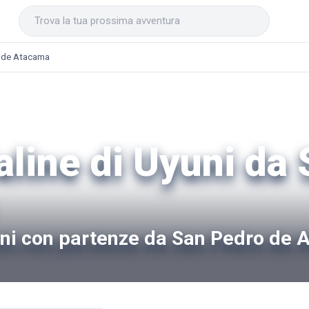
o de Atacama
aline di Uyuni da
yuni con partenze da San Pedro de 