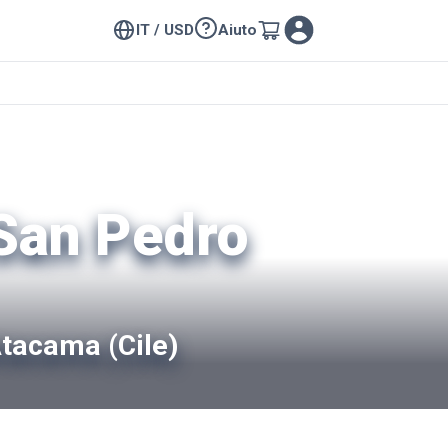
IT / USD
Aiuto
 San Pedro
Atacama (Cile)