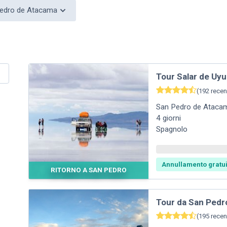
 Pedro de Atacama
Tour Salar de Uyu
(
192
recen
San Pedro de Ataca
4
giorni
Spagnolo
Annullamento gratui
RITORNO A SAN PEDRO
Tour da San Pedro
(
195
recen