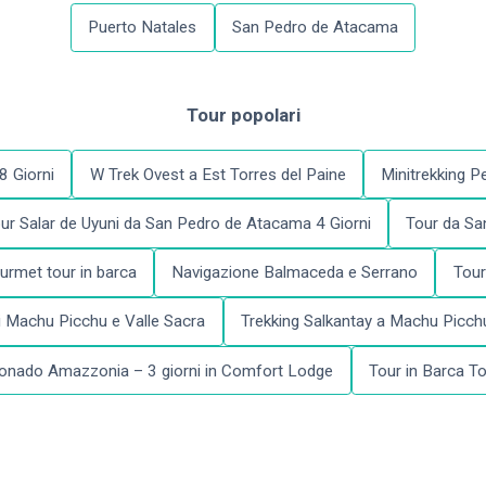
Puerto Natales
San Pedro de Atacama
Tour popolari
8 Giorni
W Trek Ovest a Est Torres del Paine
Minitrekking P
ur Salar de Uyuni da San Pedro de Atacama 4 Giorni
Tour da Sa
urmet tour in barca
Navigazione Balmaceda e Serrano
Tour
di Machu Picchu e Valle Sacra
Trekking Salkantay a Machu Picch
onado Amazzonia – 3 giorni in Comfort Lodge
Tour in Barca T