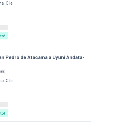
ma
,
Cile
to!
San Pedro de Atacama a Uyuni Andata-
oni
)
ma
,
Cile
to!