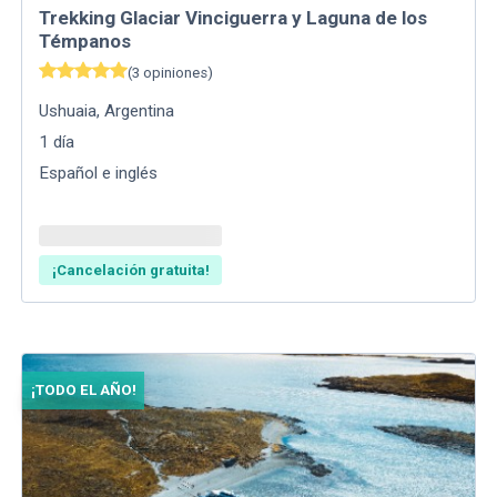
Trekking Glaciar Vinciguerra y Laguna de los
Témpanos
(
3
opiniones
)
Ushuaia
,
Argentina
1
día
Español e inglés
¡Cancelación gratuita!
¡TODO EL AÑO!