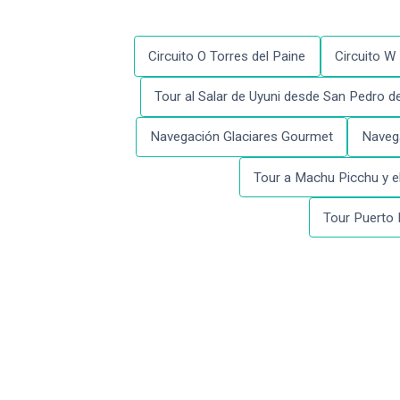
Circuito O Torres del Paine
Circuito W 
Tour al Salar de Uyuni desde San Pedro 
Navegación Glaciares Gourmet
Naveg
Tour a Machu Picchu y el
Tour Puerto