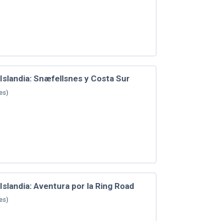
 Islandia: Snæfellsnes y Costa Sur
es
)
Islandia: Aventura por la Ring Road
es
)