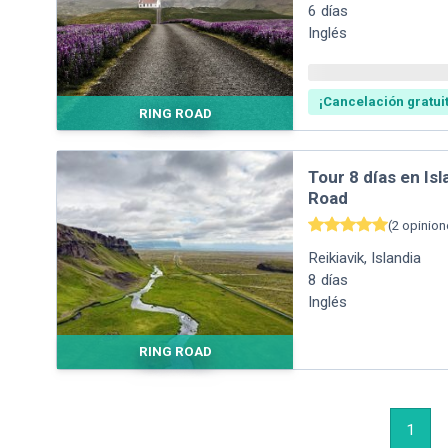
6
días
Inglés
¡Cancelación gratui
RING ROAD
Tour 8 días en Is
Road
(
2
opinion
Reikiavik
,
Islandia
8
días
Inglés
RING ROAD
1