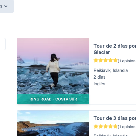
as
Tour de 2 días por
Glaciar
(
1
opinion
Reikiavik
,
Islandia
2
días
Inglés
RING ROAD - COSTA SUR
Tour de 3 días po
(
1
opinion