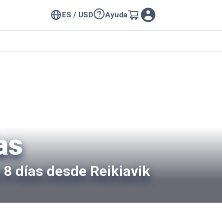
ES / USD
Ayuda
as
a 8 días desde Reikiavik