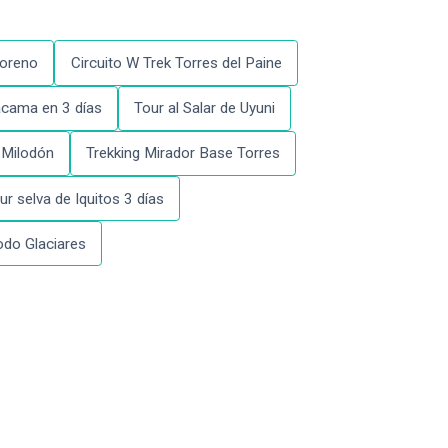
Moreno
Circuito W Trek Torres del Paine
acama en 3 días
Tour al Salar de Uyuni
 Milodón
Trekking Mirador Base Torres
ur selva de Iquitos 3 días
do Glaciares