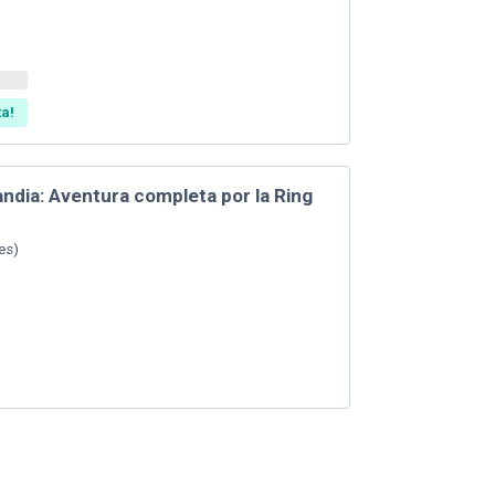
ta!
landia: Aventura completa por la Ring
es
)