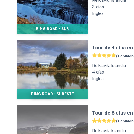
Reikiavik
,
Islandia
3
días
Inglés
RING ROAD - SUR
Tour de 4 días en
(
1
opinion
Reikiavik
,
Islandia
4
días
Inglés
RING ROAD - SURESTE
Tour de 6 días en 
(
1
opinion
Reikiavik
,
Islandia