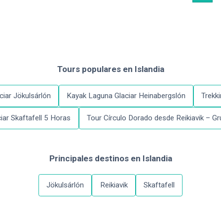
Tours populares
en
Islandia
ciar Jökulsárlón
Kayak Laguna Glaciar Heinabergslón
Trekki
iar Skaftafell 5 Horas
Tour Círculo Dorado desde Reikiavik – 
Principales destinos
en
Islandia
Jökulsárlón
Reikiavik
Skaftafell